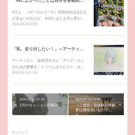
Aさん （ボーカルコーチ）普段ゆめはほとん
ど見ないのだけど、今回たまたま見た夢が…
2025.06.28 09:20
「私、走り出したい！」～アーティストのための夢解き
アーティスト 妹尾邦子さん「アーティスト
のための夢解き」ドリームセラピスト・み…
2025.06.16 01:24
2024.01.31 01:24
2024.01.19 13:05
2月のセッション可能日
＜ご感想＞初体験の夢解
釈は興味深いものでし
た。
0
コメント