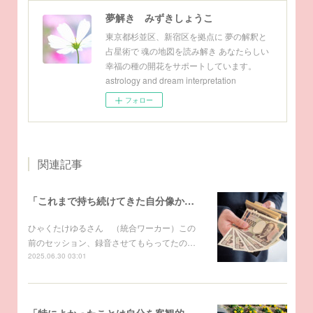
夢解き みずきしょうこ
東京都杉並区、新宿区を拠点に 夢の解釈と
占星術で 魂の地図を読み解き あなたらしい
幸福の種の開花をサポートしています。
astrology and dream interpretation
フォロー
関連記事
「これまで持ち続けてきた自分像からなにから、すべてが変わり始めた」～アーティストのための夢解き
ひゃくたけゆるさん （統合ワーカー）この
前のセッション、録音させてもらってたの…
2025.06.30 03:01
「特によかったことは自分を客観的に見られたことでした」～アーティストのための夢解き