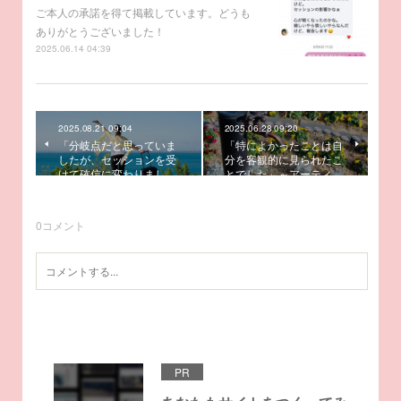
ご本人の承諾を得て掲載しています。どうも
ありがとうございました！
2025.06.14 04:39
2025.08.21 09:04
2025.06.28 09:20
「分岐点だと思っていま
「特によかったことは自
したが、セッションを受
分を客観的に見られたこ
けて確信に変わりまし…
とでした」～アーティ…
0
コメント
PR