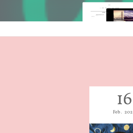
16
Feb
202