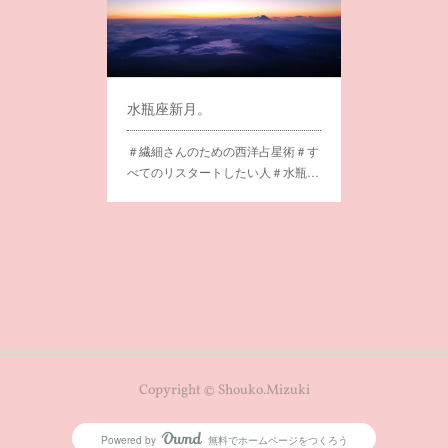
水瓶座新月。
＃繊細さんのための西洋占星術＃す
べてのリスタートしたい人＃水瓶…
Copyright © Shouko.Mizuki
Powered by
無料でホームページをつくろう
AmebaOwnd