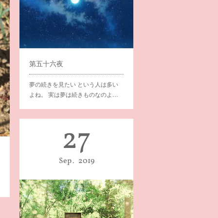
第五十六夜
夢の続きを見たい という人は多い
よね。 実は夢は続きものなのよ…
27
Sep
2019