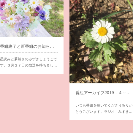
番組終了と新番組のお知らせ！
星読みと夢解きのみずきしょうこで
す。３月２７日の放送を持ちまし…
番組アーカイブ2019．４～６限定公開します。
いつも番組を聴いてくださりありが
とうございます。ラジオ「みずき…