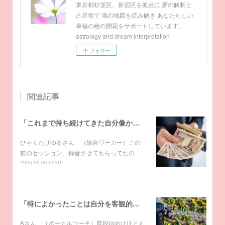
東京都杉並区、新宿区を拠点に 夢の解釈と
占星術で 魂の地図を読み解き あなたらしい
幸福の種の開花をサポートしています。
astrology and dream interpretation
フォロー
関連記事
「これまで持ち続けてきた自分像からなにから、すべてが変わり始めた」～アーティストのための夢解き
ひゃくたけゆるさん （統合ワーカー）この
前のセッション、録音させてもらってたの…
2025.06.30 03:01
「特によかったことは自分を客観的に見られたことでした」～アーティストのための夢解き
Aさん （ボーカルコーチ）普段ゆめはほとん