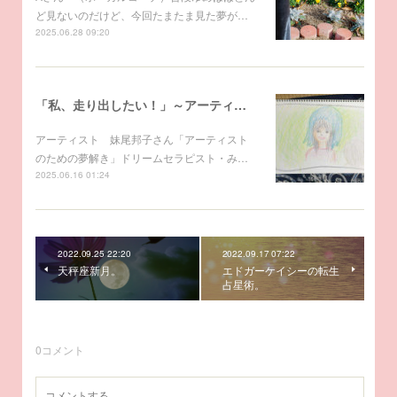
ど見ないのだけど、今回たまたま見た夢が…
2025.06.28 09:20
「私、走り出したい！」～アーティストのための夢解き
アーティスト 妹尾邦子さん「アーティスト
のための夢解き」ドリームセラピスト・み…
2025.06.16 01:24
2022.09.25 22:20
2022.09.17 07:22
天秤座新月。
エドガーケイシーの転生
占星術。
0
コメント