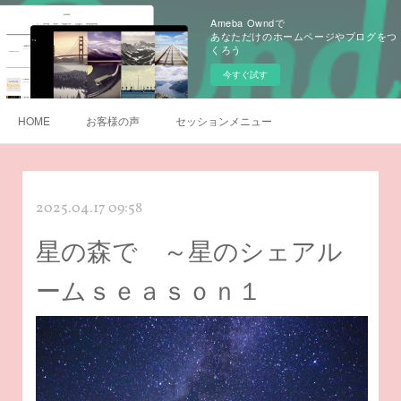
Ameba Owndで
あなただけのホームページやブログをつ
くろう
今すぐ試す
HOME
お客様の声
セッションメニュー
2025.04.17 09:58
星の森で ～星のシェアル
ームｓｅａｓｏｎ１