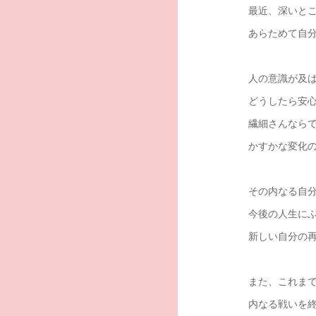
最近、深いと
あらためて自
人の意識が及
どうしたら安
繊細さんなら
かすかな変化
その内なる自
今後の人生に
新しい自分の
また、これま
内なる戦いを