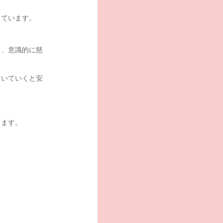
っています。
ら、意識的に慈
といていくと安
します。