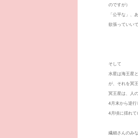
のですが）
「公平な」、
欲張っていい
そして
水星は海王星
が、それを冥
冥王星は、人
4月末から逆
4月頃に揺れ
繊細さんのみ