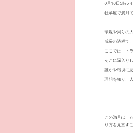
0月10日5時5
牡羊座で満月
環境や周りの
成長の過程で
ここでは、ト
そこに深入り
誰かや環境に
理想を知り、
この満月は、
り方を見直す