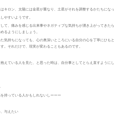
にはキロン、太陽には金星が重なり、土星がそれを調整するかたちにな
上しやすいようです。
対して、痛みを感じる出来事やネガティブな気持ちが湧き上がってきた
つめるようにしましょう。
めた気持ちになっても、心の奥深いところにいる自分の心を丁寧にひも
ます。それだけで、現実が変わることもあるのです。
を抱えている人を見た、と思った時は、自分事としてとらえ直すように
い
傷を持っている人かもしれないしーーー
い、与えたい