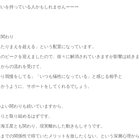
願いを持っている人かもしれませんーーー
と関わり
あたりまえを超える」という配置になっています。
後のピークを迎えましたので、徐々に解消されていきますが影響は続き
月からの流れを受けて、
かり我慢をしてる」「いつも犠牲になっている」と感じる相手と
向かうように、サポートをしてくれるでしょう。
のよい関わりも続いていますから、
くりと取り組めるはずです。
は海王星とも関わり、現実離れした動きもしそうです。
れまでの関係性で得ていたメリットを放したくない、という深層心理か