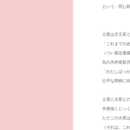
という、同じ
土星は天王星
「これまでの
（つい最近最
先の天秤座新
「わたしばっ
公平な間柄に
土星に火星と
辛抱強くじっ
ただこの火星
（それは、こ