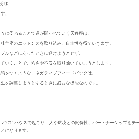
４分頃
です。
人々に委ねることで道が開かれていく天秤座は、
、牡羊座のエッセンスを取り込み、自主性を得ていきます。
ラブルなどにあったときに避けようとせず、
していくことで、怖さや不安を取り除いていこうとします。
悪態をつくような、ネガティブフィードバックは、
人生を調整しようとするときに必要な機能なのです。
7ハウス1ハウスで起こり、人や環境との関係性、パートナーシップをテ
ことになります。